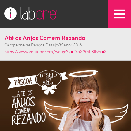
Até os Anjos Comem Rezando
Campanha de Páscoa Desejo&Sabor 2016
https://www.youtube.com/watch?v=fYoX30tLKIk&t=2s