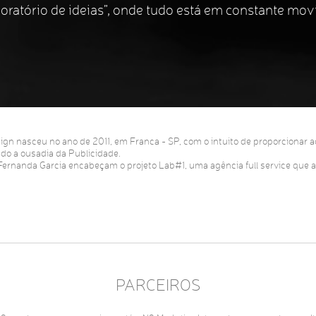
ratório de ideias”, onde tudo está em constante mov
gn nasceu no ano de 2011, em Franca - SP, com o intuito de proporcionar a
ado a ousadia da Publicidade.
Fernanda Garcia encabeçam o projeto Lab#1, uma agência full service que a
PARCEIROS