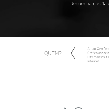
denominamos “labo
A Lab One Desi
QUEM?
Gráfico associ
Dex Martins e 
internet.