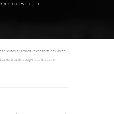
imento e evolução.
os clientes a verdadeira essência do Design
tua na área de design, publicidade e