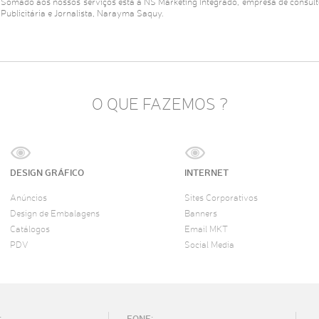
Somado aos nossos serviços está a NS Marketing Integrado, empresa de consulto
Publicitária e Jornalista, Narayma Saquy.
O QUE FAZEMOS ?
DESIGN GRÁFICO
INTERNET
Anúncios
Sites Corporativos
Design de Embalagens
Banners
Catálogos
Email MKT
PDV
Social Media
:
FONE: